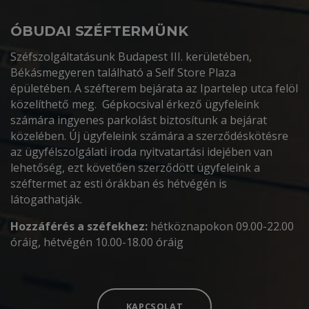
ÓBUDAI SZÉFTERMÜNK
Széfszolgáltatásunk Budapest III. kerületében,
Békásmegyeren található a Self Store Plaza
épületében. A széfterem bejárata az Ipartelep utca felöl
közelíthető meg. Gépkocsival érkező ügyfeleink
számára ingyenes parkolást biztosítunk a bejárat
közelében. Új ügyfeleink számára a szerződéskötésre
az ügyfélszolgálati iroda nyitvatartási idejében van
lehetőség, ezt követően szerződött ügyfeleink a
széftermet az esti órákban és hétvégén is
látogathatják.
Hozzáférés a széfekhez:
hétköznapokon 09.00-22.00
óráig, hétvégén 10.00-18.00 óráig
KAPCSOLAT