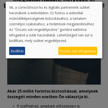
biztonságosan a Correct Trezornál!
Mi, a correcttrezor.hu és digitális partnereink sütiket
használunk a weboldalon. Ez fontos a weboldal
működőképességének biztosításához, a tartalom
személyre szabásához, a hirdetések megjelenítéséhez.
Az "Összes süti engedélyezése" gombra kattintva
elfogadod a sütik használatát. Lehetőséged van azt is
beállítani, mely sütiket engedélyezed.
Beállítás
Összes süti elfogadása
Akár 25 millió forintos biztosítással, amelynek
összegét minden esetben Ön választja ki.
9 széfméret, amelyek e
lőzetesen is