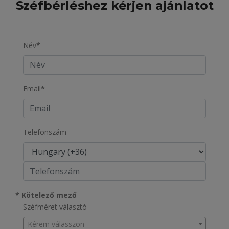
Széfbérléshez kérjen ajánlatot
Név
*
Email
*
Telefonszám
* Kötelező mező
Széfméret választó
Kérem válasszon