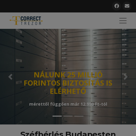
NÁLUNK 25 MILLIÓ
Previous
Next
FORINTOS BIZTOSÍTÁS IS
ELÉRHETŐ
mérettől függően már 12.990 Ft-tól
Széfbérlés Budapesten