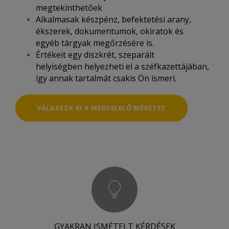
megtekinthetőek
Alkalmasak készpénz, befektetési arany,
ékszerek, dokumentumok, okiratok és
egyéb tárgyak megőrzésére is.
Értékeit egy diszkrét, szeparált
helyiségben helyezheti el a széfkazettájában,
így annak tartalmát csakis Ön ismeri.
VÁLASSZA KI A MEGFELELŐ MÉRETET
GYAKRAN ISMÉTELT KÉRDÉSEK